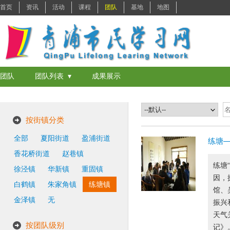
首页
资讯
活动
课程
团队
基地
地图
团队
团队列表 ▾
成果展示
按街镇分类
全部
夏阳街道
盈浦街道
练塘—
香花桥街道
赵巷镇
练塘
徐泾镇
华新镇
重固镇
因，
白鹤镇
朱家角镇
练塘镇
馆、
金泽镇
无
振兴
天气
按团队级别
记》