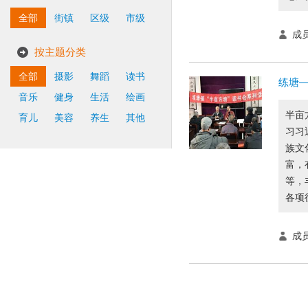
全部
街镇
区级
市级
成员
按主题分类
全部
摄影
舞蹈
读书
练塘
音乐
健身
生活
绘画
半亩
育儿
美容
养生
其他
习习
族文
富，
等，
各项
成员