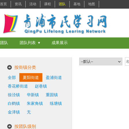
首页
资讯
活动
课程
团队
基地
地图
团队
团队列表 ▾
成果展示
按街镇分类
全部
夏阳街道
盈浦街道
香花桥街道
赵巷镇
徐泾镇
华新镇
重固镇
白鹤镇
朱家角镇
练塘镇
金泽镇
无
按团队级别