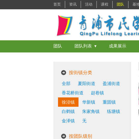
首页
资讯
活动
课程
团队
基
团队
团队列表 ▾
成果展示
按街镇分类
全部
夏阳街道
盈浦街道
香花桥街道
赵巷镇
徐泾镇
华新镇
重固镇
白鹤镇
朱家角镇
练塘镇
金泽镇
无
按团队级别