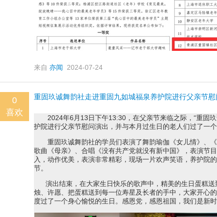
来自
亦闻
2024-07-24
重固玖诚舞韵社走进重固九如城福泉养护院进行父亲节慰
0
喜欢
       2024年6月13日下午13:30，在父亲节来临之际，
护院进行父亲节慰问演出，并与本月过生日的老人们过了一个
       重固玖诚舞韵社的学员们表演了舞韵瑜伽《女儿情》
歌曲《母亲》、合唱《没有共产党就没有新中国》，表演节目
入，动作优美，表演非常精彩，现场一片欢声笑语，养护院的
节。
      演出结束，在大家生日快乐的歌声中，精美的生日蛋
烛、许愿、把蛋糕送到每一位寿星及长者的手中，大家开心的
度过了一个身心愉悦的生日。感恩党，感恩祖国，我们是新时