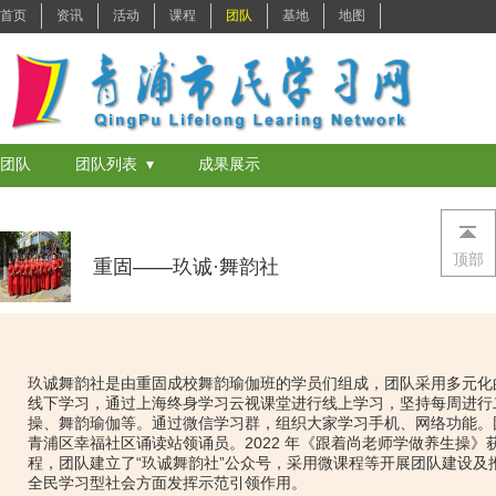
首页
资讯
活动
课程
团队
基地
地图
团队
团队列表 ▾
成果展示
顶部
重固——玖诚·舞韵社
玖诚舞韵社是由重固成校舞韵瑜伽班的学员们组成，团队采用多元化
线下学习，通过上海终身学习云视课堂进行线上学习，坚持每周进行
操、舞韵瑜伽等。通过微信学习群，组织大家学习手机、网络功能。团
青浦区幸福社区诵读站领诵员。2022 年《跟着尚老师学做养生操》
程，团队建立了“玖诚舞韵社”公众号，采用微课程等开展团队建设及
全民学习型社会方面发挥示范引领作用。