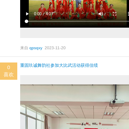
来自
qpsqxy
2023-11-20
重固玖诚舞韵社参加大比武活动获得佳绩
0
喜欢